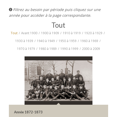
Filtrez au besoin par période puis cliquez sur une
année pour accéder à la page correspondante.
Tout
Tout
/
Avant 1900
/
1900 à 1909
/
1910 à 1919
/
1920 à 1929
/
1930 à 1939
/
1940 à 1949
/
1950 à 1959
/
1960 à 1969
/
1970 à 1979
/
1980 à 1989
/
1990 à 1999
/
2000 à 2009
Année 1872-1873