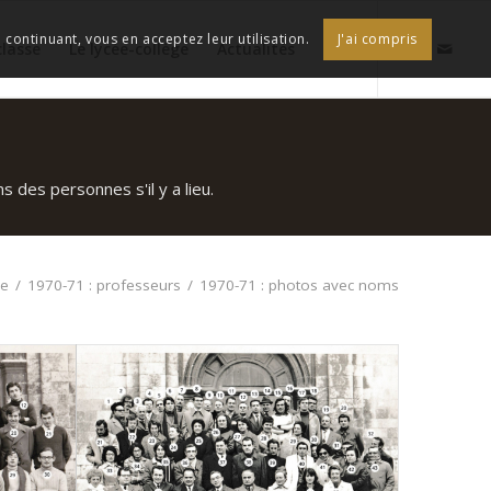
continuant, vous en acceptez leur utilisation.
J'ai compris
classe
Le lycée-collège
Actualités
 des personnes s'il y a lieu.
ée
/
1970-71 : professeurs
/
1970-71 : photos avec noms