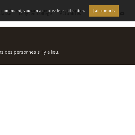
continuant, vous en acceptez leur utilisation.
J'ai compris
classe
Le lycée-collège
Actualités
 des personnes s'il y a lieu.