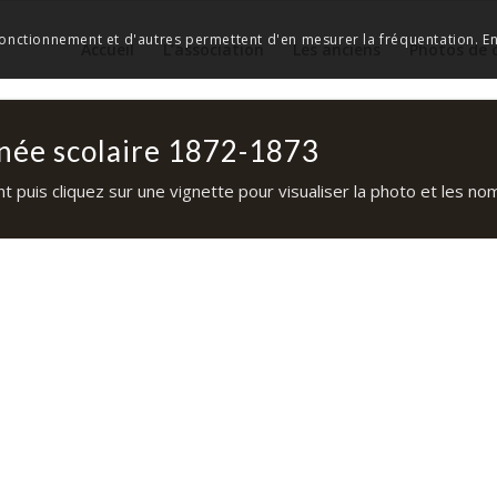
 fonctionnement et d'autres permettent d'en mesurer la fréquentation. En 
Accueil
L’association
Les anciens
Photos de 
nnée scolaire 1872-1873
 puis cliquez sur une vignette pour visualiser la photo et les noms