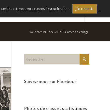
continuant, vous en acceptez leur utilisation.
J'ai compris
classe
Le lycée-collège
Actualités
Vous êtes ici :
Accueil
/
2. Classes de collège
Suivez-nous sur Facebook
Photos de classe : statistiques