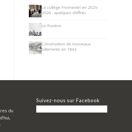
Le collège Fromentin en 2025-
2026 : quelques chiffres
Le fronton
Construction de nouveaux
bâtiments en 1842
Suivez-nous sur Facebook
res du
d’hui,
e