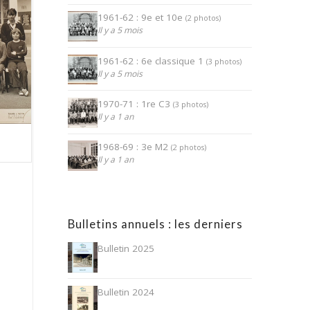
1961-62 : 9e et 10e
(2 photos)
Il y a 5 mois
1961-62 : 6e classique 1
(3 photos)
Il y a 5 mois
1970-71 : 1re C3
(3 photos)
Il y a 1 an
1968-69 : 3e M2
(2 photos)
Il y a 1 an
Bulletins annuels : les derniers
Bulletin 2025
Bulletin 2024