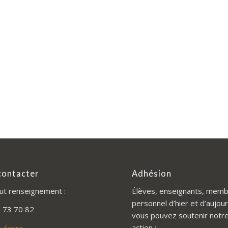
contacter
Adhésion
ut renseignement :
Élèves, enseignants, memb
personnel d’hier et d’aujour
 73 70 82
vous pouvez soutenir notr
action :