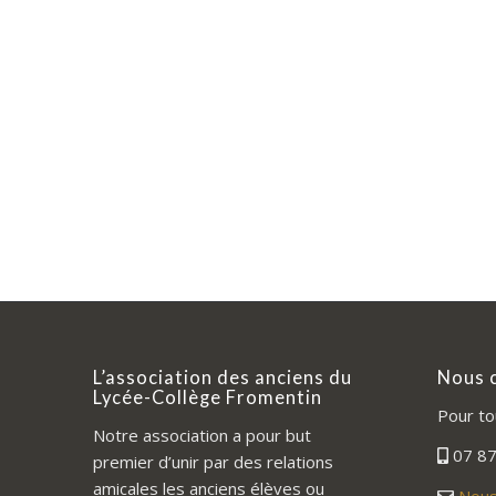
L’association des anciens du
Nous 
Lycée-Collège Fromentin
Pour to
Notre association a pour but
07 87
premier d’unir par des relations
amicales les anciens élèves ou