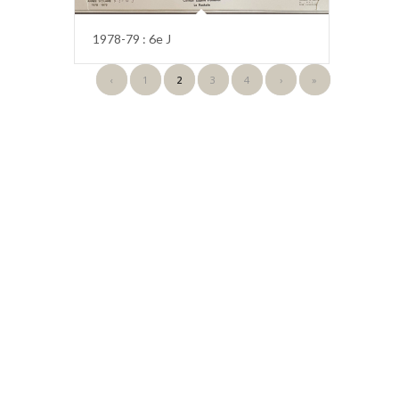
1978-79 : 6e J
‹
1
2
3
4
›
»