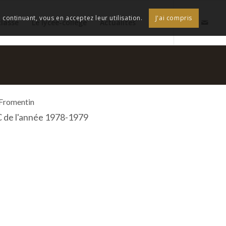
continuant, vous en acceptez leur utilisation.
J'ai compris
classe
Le lycée-collège
Actualités
 Fromentin
C de l'année 1978-1979