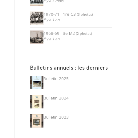
Il y a 5 mois
1970-71 : 1re C3
(3 photos)
Il y a 1 an
1968-69 : 3e M2
(2 photos)
Il y a 1 an
Bulletins annuels : les derniers
Bulletin 2025
Bulletin 2024
Bulletin 2023