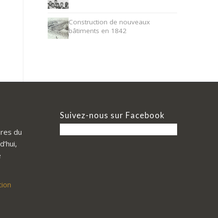
Construction de nouveaux
bâtiments en 1842
Suivez-nous sur Facebook
res du
d’hui,
e
tion