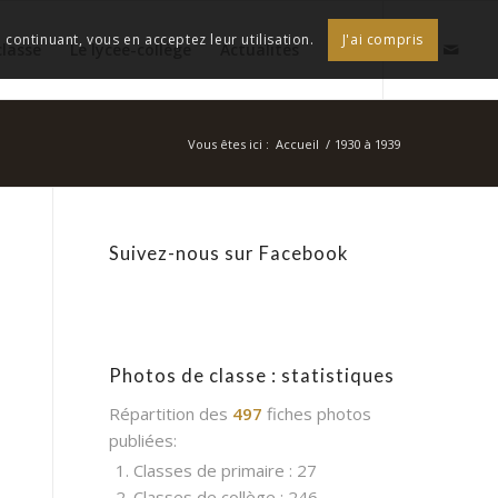
continuant, vous en acceptez leur utilisation.
J'ai compris
classe
Le lycée-collège
Actualités
Vous êtes ici :
Accueil
/
1930 à 1939
Suivez-nous sur Facebook
Photos de classe : statistiques
Répartition des
497
fiches photos
publiées:
1. Classes de primaire : 27
2. Classes de collège : 246