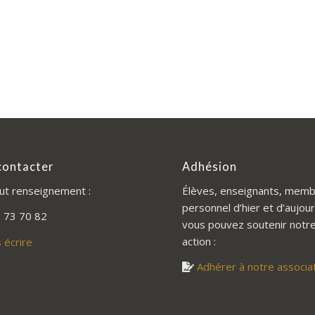
contacter
Adhésion
ut renseignement :
Élèves, enseignants, memb
personnel d’hier et d’aujour
 73 70 82
vous pouvez soutenir notr
action :
 écrire
Adhérer à notre associa