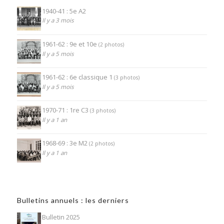
1940-41 : 5e A2
Il y a 3 mois
1961-62 : 9e et 10e
(2 photos)
Il y a 5 mois
1961-62 : 6e classique 1
(3 photos)
Il y a 5 mois
1970-71 : 1re C3
(3 photos)
Il y a 1 an
1968-69 : 3e M2
(2 photos)
Il y a 1 an
Bulletins annuels : les derniers
Bulletin 2025