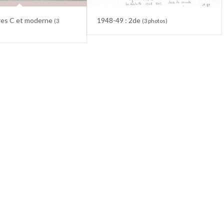
res C et moderne
1948-49 : 2de
(3
(3 photos)