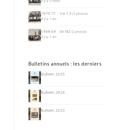
Il y a 5 mois
1970-71 : 1re C3
(3 photos)
Il y a 1 an
1968-69 : 3e M2
(2 photos)
Il y a 1 an
Bulletins annuels : les derniers
Bulletin 2025
Bulletin 2024
Bulletin 2023