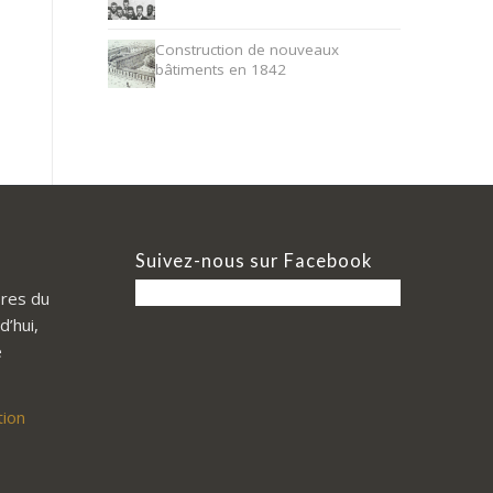
Construction de nouveaux
bâtiments en 1842
Suivez-nous sur Facebook
res du
d’hui,
e
tion