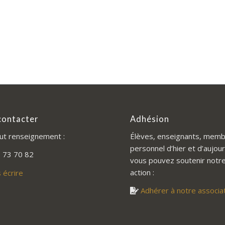
contacter
Adhésion
ut renseignement :
Élèves, enseignants, memb
personnel d’hier et d’aujour
 73 70 82
vous pouvez soutenir notr
action :
 écrire
Adhérer à notre associa