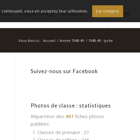
continuant, vous en acceptez leur utilisation.
J'ai compris
classe
Le lycée-collège
Actualités
Vous êtes ici :
Accueil
/
Année 1948-49
/
1948-49 : lycée
Suivez-nous sur Facebook
Photos de classe : statistiques
Répartition des
497
fiches photos
publiées:
1. Classes de primaire : 27
2. Classes de collège : 246