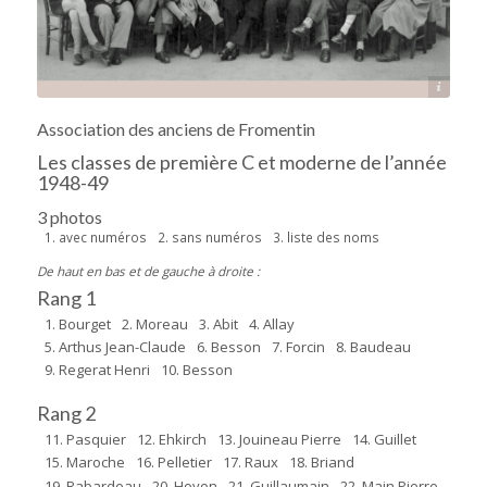
Source : Pierre Main
Association des anciens de Fromentin
Les classes de première C et moderne de l’année
1948-49
3 photos
1. avec numéros
2. sans numéros
3. liste des noms
De haut en bas et de gauche à droite :
Rang 1
1. Bourget
2. Moreau
3. Abit
4. Allay
5. Arthus Jean-Claude
6. Besson
7. Forcin
8. Baudeau
9. Regerat Henri
10. Besson
Rang 2
11. Pasquier
12. Ehkirch
13. Jouineau Pierre
14. Guillet
15. Maroche
16. Pelletier
17. Raux
18. Briand
19. Rabardeau
20. Hoyon
21. Guillaumain
22. Main Pierre