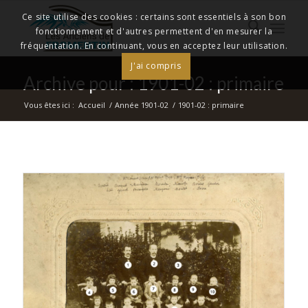
Ce site utilise des cookies : certains sont essentiels à son bon
fonctionnement et d'autres permettent d'en mesurer la
fréquentation. En continuant, vous en acceptez leur utilisation.
J'ai compris
Archive pour : 1901-02 : primaire
Vous êtes ici :
Accueil
/
Année 1901-02
/
1901-02 : primaire