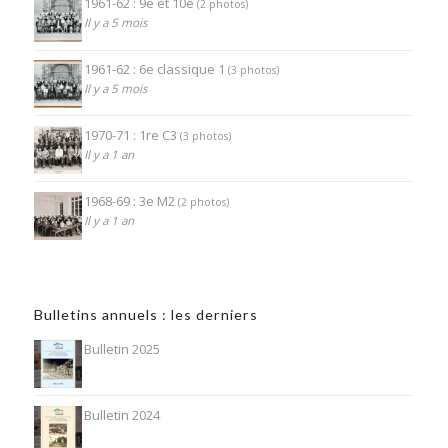
1961-62 : 9e et 10e
(2 photos)
Il y a 5 mois
1961-62 : 6e classique 1
(3 photos)
Il y a 5 mois
1970-71 : 1re C3
(3 photos)
Il y a 1 an
1968-69 : 3e M2
(2 photos)
Il y a 1 an
Bulletins annuels : les derniers
Bulletin 2025
Bulletin 2024