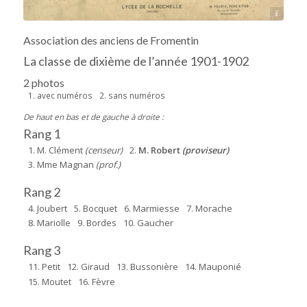
Source: Archives municipales de La Rochelle
Association des anciens de Fromentin
La classe de dixième de l’année 1901-1902
2 photos
1. avec numéros
2. sans numéros
De haut en bas et de gauche à droite :
Rang 1
1. M. Clément
(censeur)
2.
M. Robert
(proviseur)
3. Mme Magnan
(prof.)
Rang 2
4. Joubert
5. Bocquet
6. Marmiesse
7. Morache
8. Mariolle
9. Bordes
10. Gaucher
Rang 3
11. Petit
12. Giraud
13. Bussonière
14. Mauponié
15. Moutet
16. Fèvre