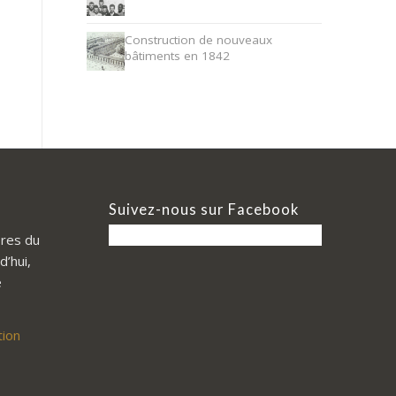
Construction de nouveaux
bâtiments en 1842
Suivez-nous sur Facebook
res du
d’hui,
e
tion