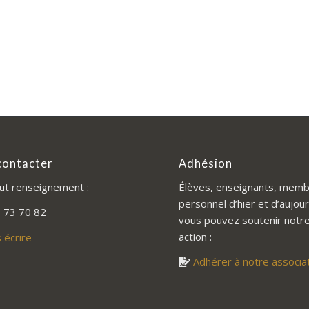
contacter
Adhésion
ut renseignement :
Élèves, enseignants, memb
personnel d’hier et d’aujour
 73 70 82
vous pouvez soutenir notr
action :
 écrire
Adhérer à notre associa