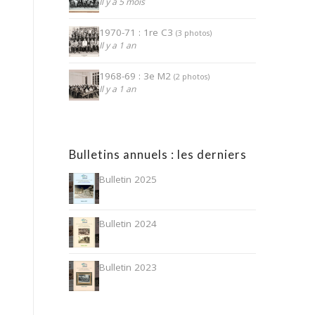
Il y a 5 mois
1970-71 : 1re C3
(3 photos)
Il y a 1 an
1968-69 : 3e M2
(2 photos)
Il y a 1 an
Bulletins annuels : les derniers
Bulletin 2025
Bulletin 2024
Bulletin 2023