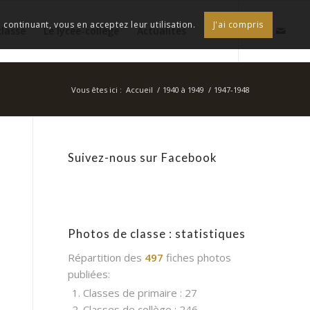
continuant, vous en acceptez leur utilisation.
J'ai compris
classe
Le lycée-collège
Actualités
Vous êtes ici :
Accueil
/
1940 à 1949
/
1947-1948
Suivez-nous sur Facebook
Photos de classe : statistiques
Répartition des
497
fiches photos
publiées:
1. Classes de primaire : 27
2. Classes de collège : 246