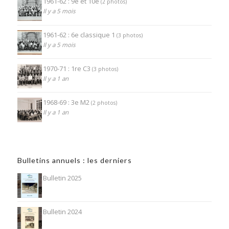
1961-62 : 9e et 10e
(2 photos)
Il y a 5 mois
1961-62 : 6e classique 1
(3 photos)
Il y a 5 mois
1970-71 : 1re C3
(3 photos)
Il y a 1 an
1968-69 : 3e M2
(2 photos)
Il y a 1 an
Bulletins annuels : les derniers
Bulletin 2025
Bulletin 2024