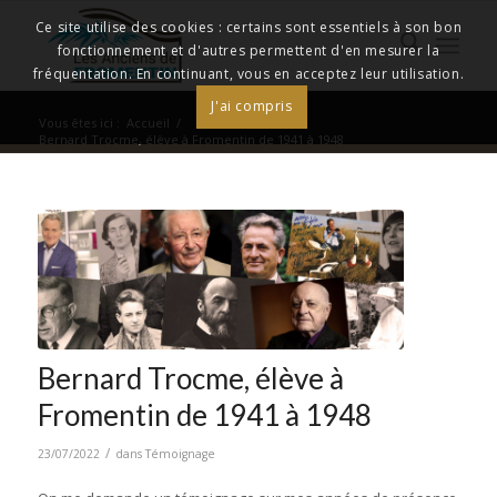
Ce site utilise des cookies : certains sont essentiels à son bon
fonctionnement et d'autres permettent d'en mesurer la
fréquentation. En continuant, vous en acceptez leur utilisation.
J'ai compris
Vous êtes ici :
Accueil
/
Bernard Trocme, élève à Fromentin de 1941 à 1948
Bernard Trocme, élève à
Fromentin de 1941 à 1948
/
23/07/2022
dans
Témoignage