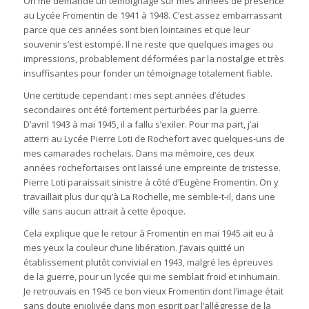
On me demande un témoignage sur mes années de présence
au Lycée Fromentin de 1941 à 1948. C’est assez embarrassant
parce que ces années sont bien lointaines et que leur
souvenir s’est estompé. Il ne reste que quelques images ou
impressions, probablement déformées par la nostalgie et très
insuffisantes pour fonder un témoignage totalement fiable.
Une certitude cependant : mes sept années d’études
secondaires ont été fortement perturbées par la guerre.
D’avril 1943 à mai 1945, il a fallu s’exiler. Pour ma part, j’ai
atterri au Lycée Pierre Loti de Rochefort avec quelques-uns de
mes camarades rochelais. Dans ma mémoire, ces deux
années rochefortaises ont laissé une empreinte de tristesse.
Pierre Loti paraissait sinistre à côté d’Eugène Fromentin. On y
travaillait plus dur qu’à La Rochelle, me semble-t-il, dans une
ville sans aucun attrait à cette époque.
Cela explique que le retour à Fromentin en mai 1945 ait eu à
mes yeux la couleur d’une libération. J’avais quitté un
établissement plutôt convivial en 1943, malgré les épreuves
de la guerre, pour un lycée qui me semblait froid et inhumain.
Je retrouvais en 1945 ce bon vieux Fromentin dont l’image était
sans doute enjolivée dans mon esprit par l’allégresse de la