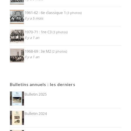
1961-62 : 6e classique 1
(3 photos)
Il y a 5 mois
1970-71 : 1re C3
(3 photos)
Il y a 1 an
1968-69 : 3e M2
(2 photos)
Il y a 1 an
Bulletins annuels : les derniers
Bulletin 2025
Bulletin 2024