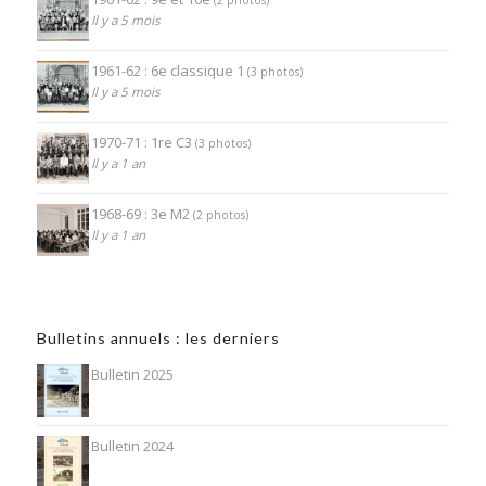
(2 photos)
Il y a 5 mois
1961-62 : 6e classique 1
(3 photos)
Il y a 5 mois
1970-71 : 1re C3
(3 photos)
Il y a 1 an
1968-69 : 3e M2
(2 photos)
Il y a 1 an
Bulletins annuels : les derniers
Bulletin 2025
Bulletin 2024