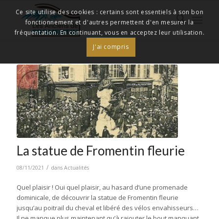
Ce site utilise des cookies : certains sont essentiels à son bon
fonctionnement et d'autres permettent d'en mesurer la
fréquentation. En continuant, vous en acceptez leur utilisation.
J'ai compris
La statue de Fromentin fleurie
/
08/11/2021
dans
Actualités
Quel plaisir ! Oui quel plaisir, au hasard d’une promenade
dominicale, de découvrir la statue de Fromentin fleurie
jusqu’au poitrail du cheval et libéré des vélos envahisseurs…
Il ne manque plus maintenant qu’à rajouter le bout manquant