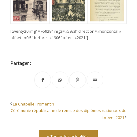
[twenty20 img1= »5929″ img2= »5928″ direction= »horizontal »
offset= »0.5″ before= »1906″ after= »2021″]
Partager :
La Chapelle Fromentin
Cérémonie républicaine de remise des diplômes nationaux du
brevet 2021
Toutes les actualités