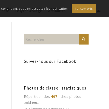
continuant, vous en acceptez leur utilisation.
J'ai compris
classe
Le lycée-collège
Actualités
Suivez-nous sur Facebook
Photos de classe : statistiques
Répartition des
497
fiches photos
publiées:
1. Classes de primaire : 27