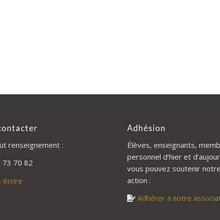
contacter
Adhésion
ut renseignement :
Élèves, enseignants, memb
personnel d’hier et d’aujour
 73 70 82
vous pouvez soutenir notr
action :
 écrire
Adhérer à notre associa