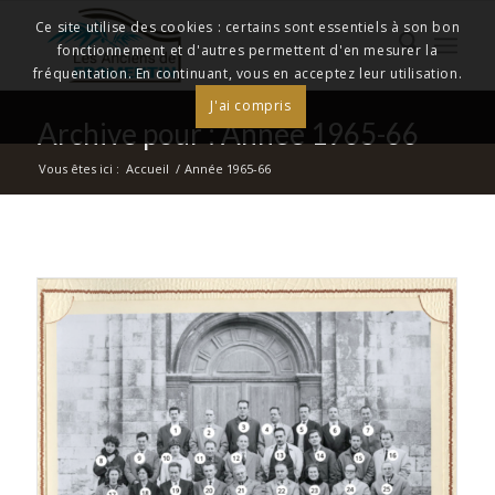
Ce site utilise des cookies : certains sont essentiels à son bon
fonctionnement et d'autres permettent d'en mesurer la
fréquentation. En continuant, vous en acceptez leur utilisation.
J'ai compris
Archive pour : Année 1965-66
Vous êtes ici :
Accueil
/
Année 1965-66