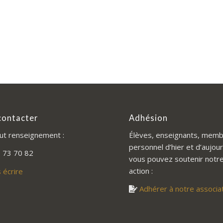
contacter
Adhésion
ut renseignement :
Élèves, enseignants, memb
personnel d’hier et d’aujour
 73 70 82
vous pouvez soutenir notr
action :
 écrire
Adhérer à notre associa