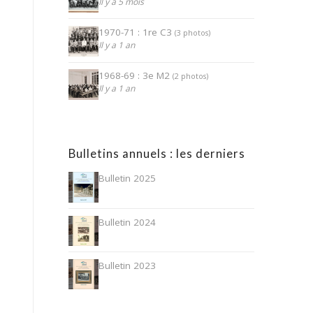
Il y a 5 mois
1970-71 : 1re C3
(3 photos)
Il y a 1 an
1968-69 : 3e M2
(2 photos)
Il y a 1 an
Bulletins annuels : les derniers
Bulletin 2025
Bulletin 2024
Bulletin 2023