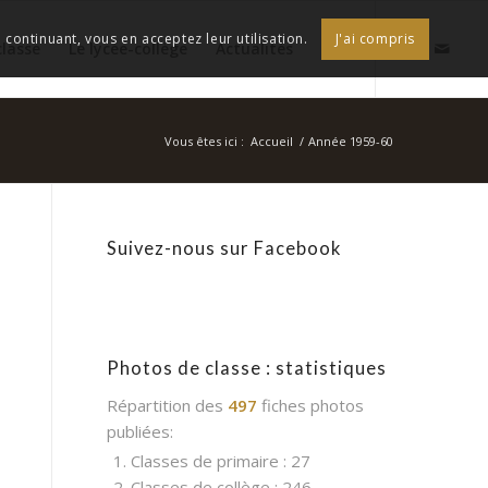
continuant, vous en acceptez leur utilisation.
J'ai compris
classe
Le lycée-collège
Actualités
Vous êtes ici :
Accueil
/
Année 1959-60
Suivez-nous sur Facebook
Photos de classe : statistiques
Répartition des
497
fiches photos
publiées:
1. Classes de primaire : 27
2. Classes de collège : 246