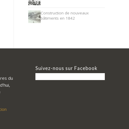
Construction de nouveaux
bâtiments en 1842
Suivez-nous sur Facebook
res du
d’hui,
e
tion