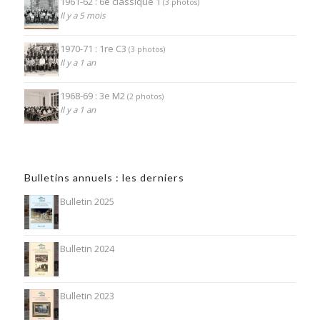
1961-62 : 6e classique 1
(3 photos)
Il y a 5 mois
1970-71 : 1re C3
(3 photos)
Il y a 1 an
1968-69 : 3e M2
(2 photos)
Il y a 1 an
Bulletins annuels : les derniers
Bulletin 2025
Bulletin 2024
Bulletin 2023