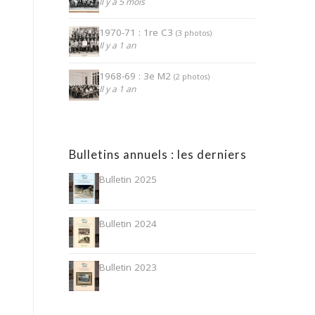
Il y a 5 mois
1970-71 : 1re C3
(3 photos)
Il y a 1 an
1968-69 : 3e M2
(2 photos)
Il y a 1 an
Bulletins annuels : les derniers
Bulletin 2025
Bulletin 2024
Bulletin 2023