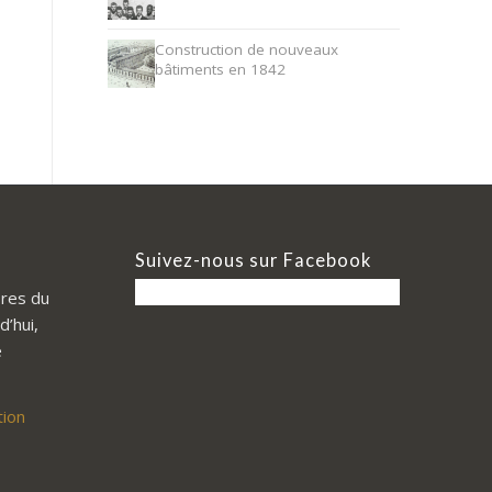
Construction de nouveaux
bâtiments en 1842
Suivez-nous sur Facebook
res du
d’hui,
e
tion