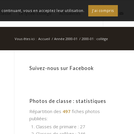
continuant, vous en acceptez leur utilisation.
J'ai compris
classe
Le lycée-collège
Actualités
Vous êtes ici :
Accueil
/
Année 2000-01
/
2000-01 : collège
Suivez-nous sur Facebook
Photos de classe : statistiques
Répartition des
497
fiches photos
publiées:
1. Classes de primaire : 27
2. Classes de collège : 246