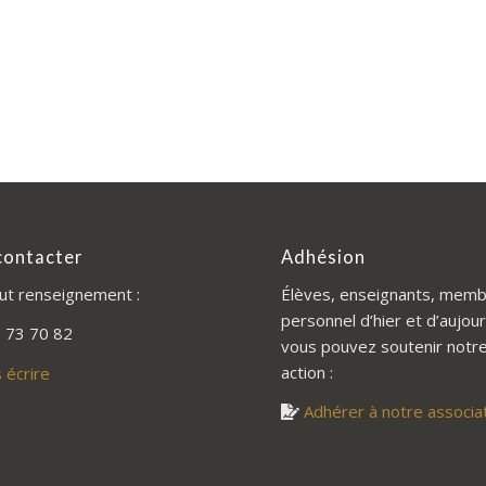
contacter
Adhésion
ut renseignement :
Élèves, enseignants, memb
personnel d’hier et d’aujour
 73 70 82
vous pouvez soutenir notr
action :
 écrire
Adhérer à notre associa