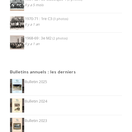
Il y a 5 mois
1970-71 : 1re C3
(3 photos)
Il y a 1 an
1968-69 : 3e M2
(2 photos)
Il y a 1 an
Bulletins annuels : les derniers
Bulletin 2025
Bulletin 2024
Bulletin 2023