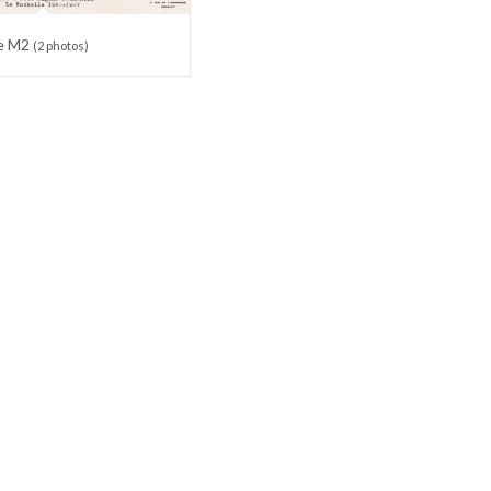
5e M2
(2 photos)