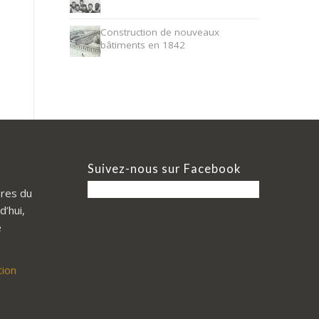
Construction de nouveaux
bâtiments en 1842
Suivez-nous sur Facebook
res du
d’hui,
e
tion