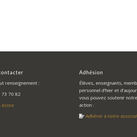
contacter
Adhésion
ut renseignement :
Élèves, enseignants, memb
personnel d’hier et d’aujour
 73 70 82
vous pouvez soutenir notr
action :
 écrire
Adhérer à notre associa