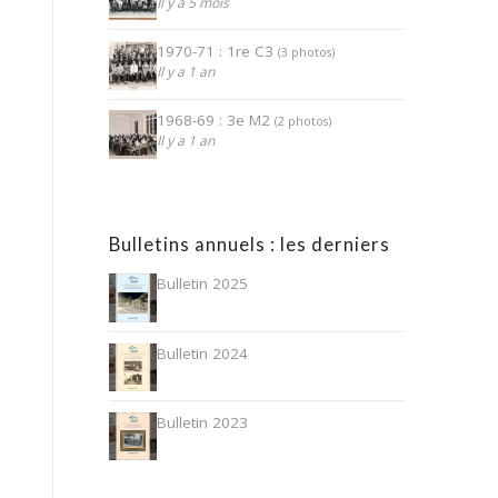
Il y a 5 mois
1970-71 : 1re C3
(3 photos)
Il y a 1 an
1968-69 : 3e M2
(2 photos)
Il y a 1 an
Bulletins annuels : les derniers
Bulletin 2025
Bulletin 2024
Bulletin 2023