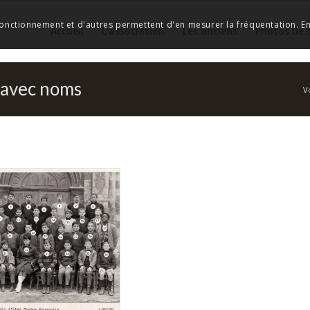
 fonctionnement et d'autres permettent d'en mesurer la fréquentation. En 
Accueil
L’association
Les anciens
Photos de 
s avec noms
V