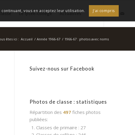
continuant, vous en acceptez leur utilisation.
J'ai compris
classe
Le lycée-collège
Actualités
ous êtes ici :
Accueil
/
Année 1966-67
/
1966-67 : photos avec noms
Suivez-nous sur Facebook
Photos de classe : statistiques
Répartition des
497
fiches photos
publiées:
1. Classes de primaire : 27
2. Classes de collège : 246