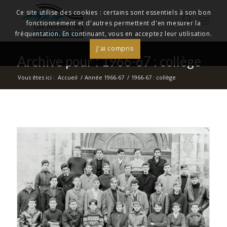
Ce site utilise des cookies : certains sont essentiels à son bon
fonctionnement et d'autres permettent d'en mesurer la
fréquentation. En continuant, vous en acceptez leur utilisation.
J'ai compris
Archive pour : 1966-67 : collège
Vous êtes ici :
Accueil
/
Année 1966-67
/
1966-67 : collège