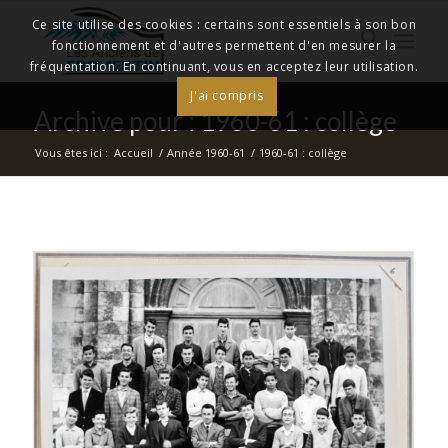
Ce site utilise des cookies : certains sont essentiels à son bon
fonctionnement et d'autres permettent d'en mesurer la
fréquentation. En continuant, vous en acceptez leur utilisation.
J'ai compris
Archive pour : 1960-61 : collège
Vous êtes ici :
Accueil
/
Année 1960-61
/
1960-61 : collège