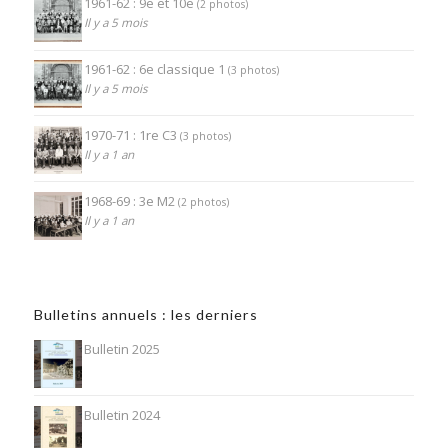
1961-62 : 9e et 10e
(2 photos)
Il y a 5 mois
1961-62 : 6e classique 1
(3 photos)
Il y a 5 mois
1970-71 : 1re C3
(3 photos)
Il y a 1 an
1968-69 : 3e M2
(2 photos)
Il y a 1 an
Bulletins annuels : les derniers
Bulletin 2025
Bulletin 2024