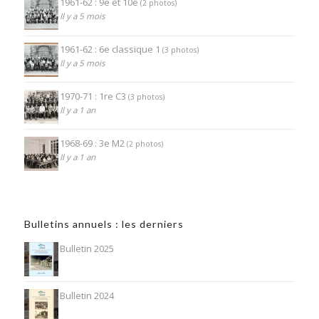
1961-62 : 9e et 10e
(2 photos)
Il y a 5 mois
1961-62 : 6e classique 1
(3 photos)
Il y a 5 mois
1970-71 : 1re C3
(3 photos)
Il y a 1 an
1968-69 : 3e M2
(2 photos)
Il y a 1 an
Bulletins annuels : les derniers
Bulletin 2025
Bulletin 2024