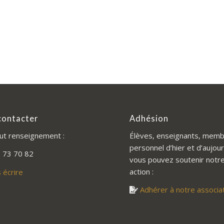
contacter
Adhésion
ut renseignement :
Élèves, enseignants, memb
personnel d’hier et d’aujour
 73 70 82
vous pouvez soutenir notr
action :
 écrire
Adhérer à notre associa