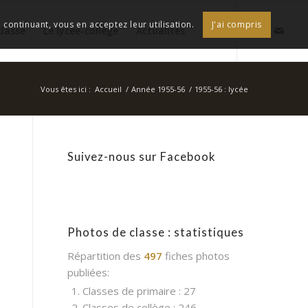
continuant, vous en acceptez leur utilisation.
J'ai compris
classe
Le lycée-collège
Actualités
Vous êtes ici :
Accueil
/
Année 1955-56
/
1955-56 : lycée
Suivez-nous sur Facebook
Photos de classe : statistiques
Répartition des
497
fiches photos
publiées:
1. Classes de primaire : 27
2. Classes de collège : 246