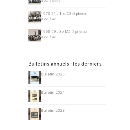
Il y a 5 mois
1970-71 : 1re C3
(3 photos)
Il y a 1 an
1968-69 : 3e M2
(2 photos)
Il y a 1 an
Bulletins annuels : les derniers
Bulletin 2025
Bulletin 2024
Bulletin 2023