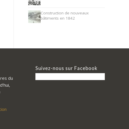
Construction de nouveaux
bâtiments en 1842
Suivez-nous sur Facebook
res du
d’hui,
e
tion