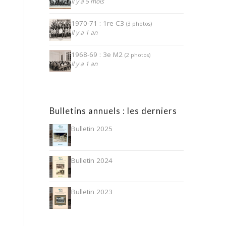
Il y a 5 mois
1970-71 : 1re C3
(3 photos)
Il y a 1 an
1968-69 : 3e M2
(2 photos)
Il y a 1 an
Bulletins annuels : les derniers
Bulletin 2025
Bulletin 2024
Bulletin 2023