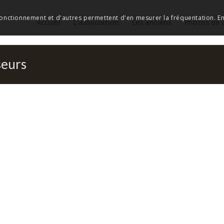
 fonctionnement et d'autres permettent d'en mesurer la fréquentation. En 
Accueil
L’association
Les anciens
Photos de 
seurs