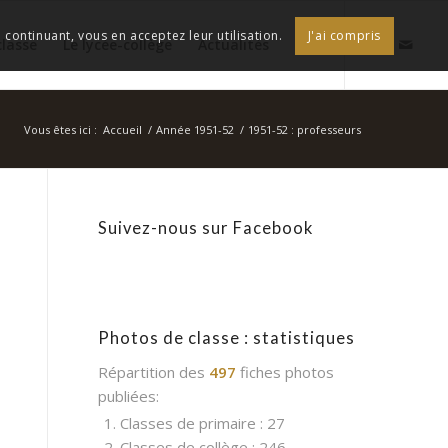
continuant, vous en acceptez leur utilisation.
J'ai compris
classe
Le lycée-collège
Actualités
Vous êtes ici :
Accueil
/
Année 1951-52
/
1951-52 : professeurs
Suivez-nous sur Facebook
Photos de classe : statistiques
Répartition des
497
fiches photos
publiées:
1. Classes de primaire : 27
2. Classes de collège : 246