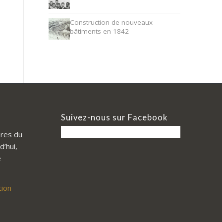
Construction de nouveaux
bâtiments en 1842
Suivez-nous sur Facebook
res du
d’hui,
e
tion