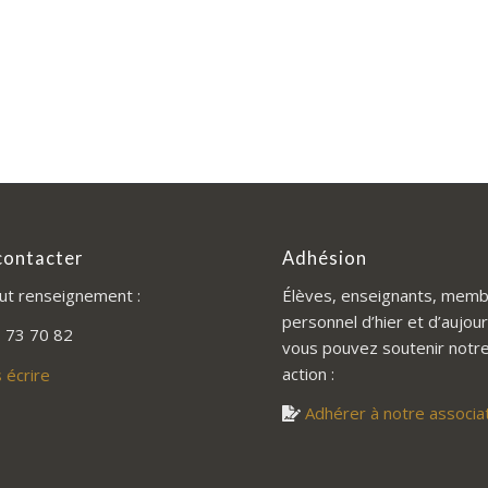
contacter
Adhésion
ut renseignement :
Élèves, enseignants, memb
personnel d’hier et d’aujour
 73 70 82
vous pouvez soutenir notr
action :
 écrire
Adhérer à notre associa