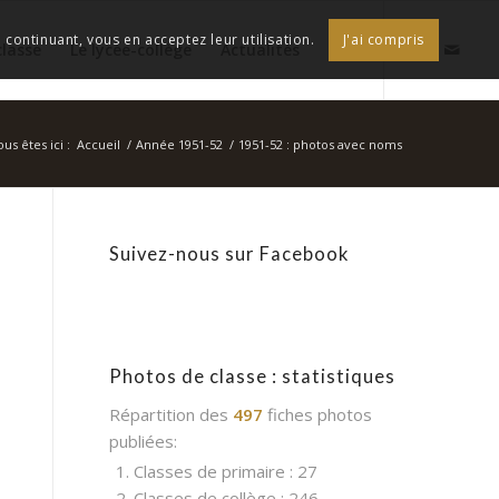
continuant, vous en acceptez leur utilisation.
J'ai compris
classe
Le lycée-collège
Actualités
ous êtes ici :
Accueil
/
Année 1951-52
/
1951-52 : photos avec noms
Suivez-nous sur Facebook
Photos de classe : statistiques
Répartition des
497
fiches photos
publiées:
1. Classes de primaire : 27
2. Classes de collège : 246