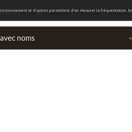
 fonctionnement et d'autres permettent d'en mesurer la fréquentation. En 
Accueil
L’association
Les anciens
Photos de 
s avec noms
V