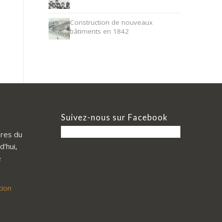
Construction de nouveaux
bâtiments en 1842
Suivez-nous sur Facebook
res du
d’hui,
e
tion