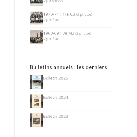
Il y a 5 mois
1970-71 : 1re C3
(3 photos)
Il y a 1 an
1968-69 : 3e M2
(2 photos)
Il y a 1 an
Bulletins annuels : les derniers
Bulletin 2025
Bulletin 2024
Bulletin 2023