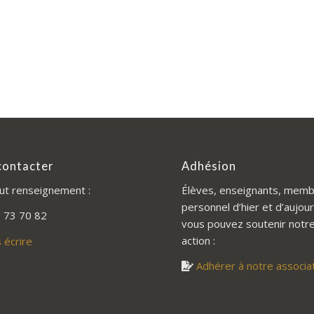
contacter
Adhésion
ut renseignement :
Élèves, enseignants, memb
personnel d’hier et d’aujour
 73 70 82
vous pouvez soutenir notr
action :
 écrire
Adhérer à notre associa