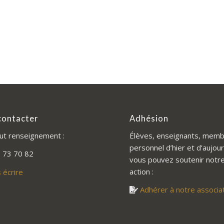
contacter
Adhésion
ut renseignement :
Élèves, enseignants, memb
personnel d’hier et d’aujour
 73 70 82
vous pouvez soutenir notr
action :
 écrire
Adhérer à notre associa