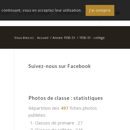
continuant, vous en acceptez leur utilisation.
J'ai compris
classe
Le lycée-collège
Actualités
Vous êtes ici :
Accueil
/
Année 1950-51
/
1950-51 : collège
Suivez-nous sur Facebook
Photos de classe : statistiques
Répartition des
497
fiches photos
publiées:
1. Classes de primaire : 27
2. Classes de collège : 246