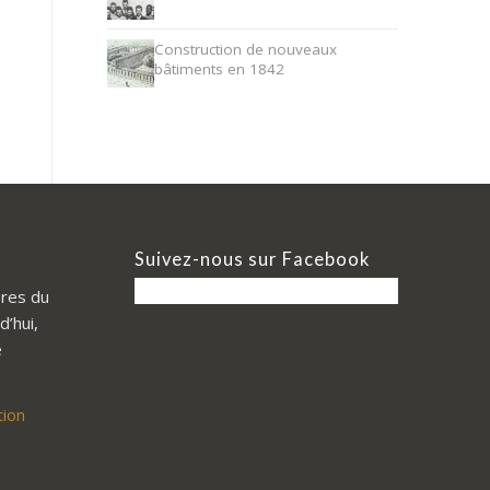
Construction de nouveaux
bâtiments en 1842
Suivez-nous sur Facebook
res du
d’hui,
e
tion