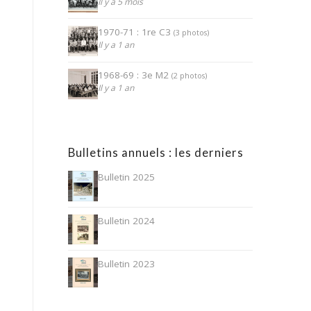
Il y a 5 mois
1970-71 : 1re C3
(3 photos)
Il y a 1 an
1968-69 : 3e M2
(2 photos)
Il y a 1 an
Bulletins annuels : les derniers
Bulletin 2025
Bulletin 2024
Bulletin 2023