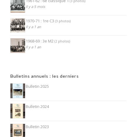
1961-62 : 6e classique 1
(3 photos)
Il y a 5 mois
1970-71 : 1re C3
(3 photos)
Il y a 1 an
1968-69 : 3e M2
(2 photos)
Il y a 1 an
Bulletins annuels : les derniers
Bulletin 2025
Bulletin 2024
Bulletin 2023