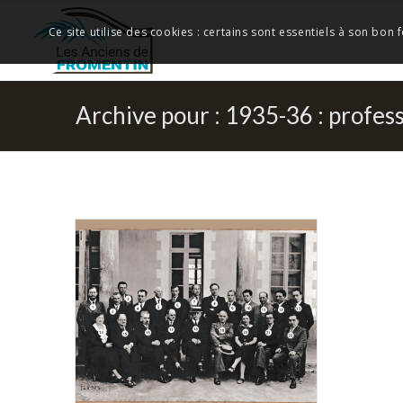
Ce site utilise des cookies : certains sont essentiels à son bon
Archive pour : 1935-36 : profes