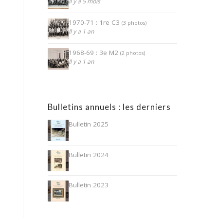
Il y a 5 mois
1970-71 : 1re C3
(3 photos)
Il y a 1 an
1968-69 : 3e M2
(2 photos)
Il y a 1 an
Bulletins annuels : les derniers
Bulletin 2025
Bulletin 2024
Bulletin 2023