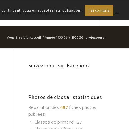
continuant, vous en acceptez leur utilisation.
J'ai compris
classe
Le lycée-collège
Actualités
Vous êtes ici :
Accueil
/
Année 1935-36
/
1935-36 : professeurs
Suivez-nous sur Facebook
Photos de classe : statistiques
Répartition des
497
fiches photos
publiées:
1. Classes de primaire : 27
2. Classes de collège : 246