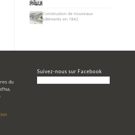
Construction de nouveaux
bâtiments en 1842
Suivez-nous sur Facebook
res du
d’hui,
e
tion