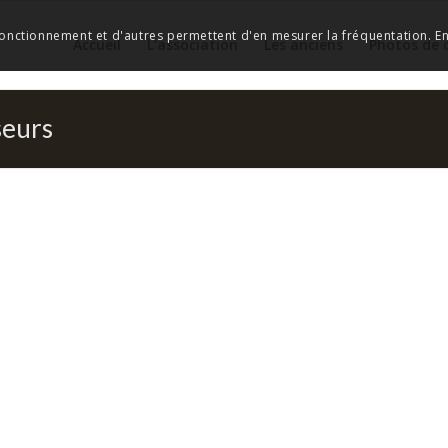
 fonctionnement et d'autres permettent d'en mesurer la fréquentation. En 
Accueil
L’association
Les anciens
Photos de 
seurs