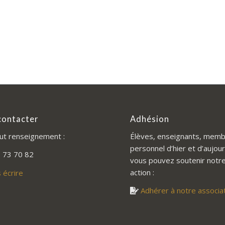
contacter
Adhésion
ut renseignement :
Élèves, enseignants, memb
personnel d’hier et d’aujour
 73 70 82
vous pouvez soutenir notr
action :
 écrire
Adhérer à notre associa