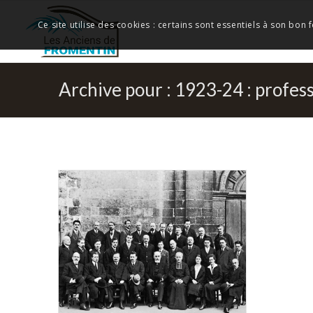
Ce site utilise des cookies : certains sont essentiels à son bon
Archive pour : 1923-24 : profes