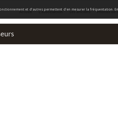
 fonctionnement et d'autres permettent d'en mesurer la fréquentation. En 
Accueil
L’association
Les anciens
Photos de 
seurs