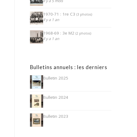
Il y a 5 mois
1970-71 : 1re C3
(3 photos)
Il y a 1 an
1968-69 : 3e M2
(2 photos)
Il y a 1 an
Bulletins annuels : les derniers
Bulletin 2025
Bulletin 2024
Bulletin 2023