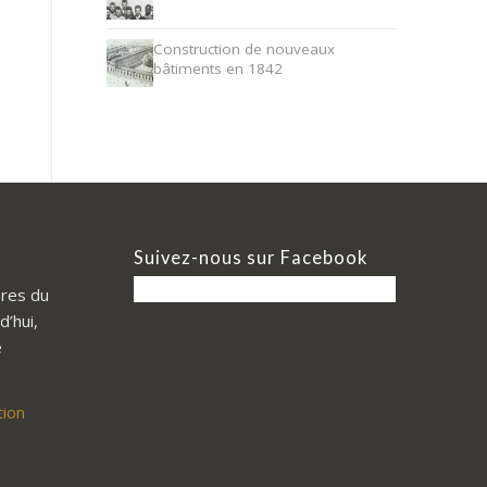
Construction de nouveaux
bâtiments en 1842
Suivez-nous sur Facebook
res du
d’hui,
e
tion