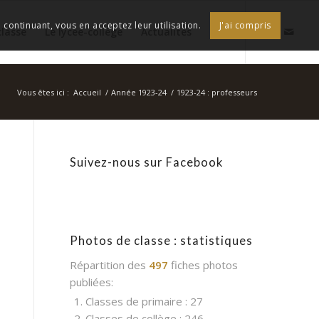
continuant, vous en acceptez leur utilisation.
J'ai compris
classe
Le lycée-collège
Actualités
Vous êtes ici :
Accueil
/
Année 1923-24
/
1923-24 : professeurs
Suivez-nous sur Facebook
Photos de classe : statistiques
Répartition des
497
fiches photos
publiées:
1. Classes de primaire : 27
2. Classes de collège : 246