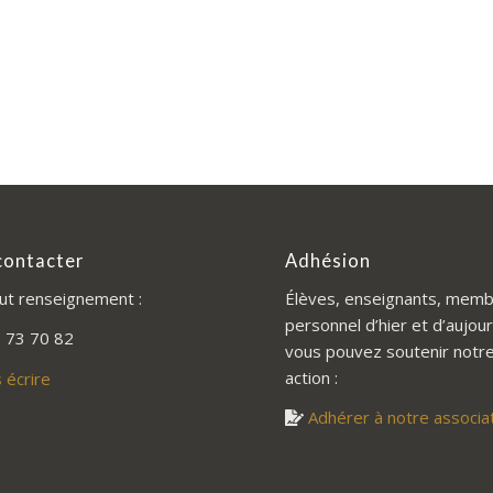
contacter
Adhésion
ut renseignement :
Élèves, enseignants, memb
personnel d’hier et d’aujour
 73 70 82
vous pouvez soutenir notr
action :
 écrire
Adhérer à notre associa