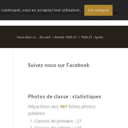
continuant, vous en acceptez leur utilisation.
J'ai compris
classe
Le lycée-collège
Actualités
Vous êtes ici :
Accueil
/
Année 1920-21
/
1920-21 : lycée
Suivez-nous sur Facebook
Photos de classe : statistiques
Répartition des
497
fiches photos
publiées:
1. Classes de primaire : 27
2. Classes de collège : 246