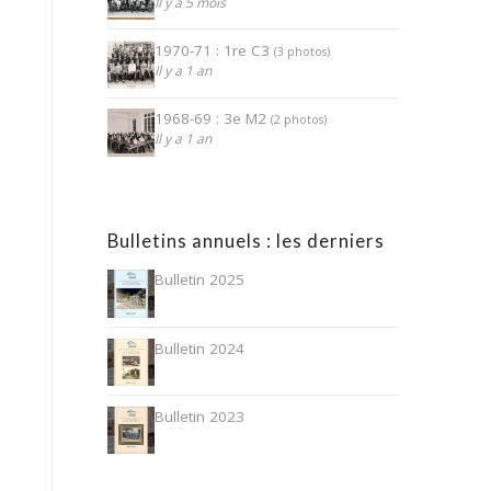
Il y a 5 mois
1970-71 : 1re C3
(3 photos)
Il y a 1 an
1968-69 : 3e M2
(2 photos)
Il y a 1 an
Bulletins annuels : les derniers
Bulletin 2025
Bulletin 2024
Bulletin 2023