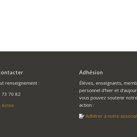
contacter
Adhésion
ut renseignement :
Élèves, enseignants, memb
personnel d’hier et d’aujour
 73 70 82
vous pouvez soutenir notr
action :
 écrire
Adhérer à notre associa