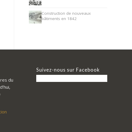
Construction de nouveaux
bâtiments en 1842
Suivez-nous sur Facebook
res du
d’hui,
e
tion