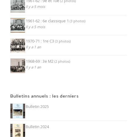
1961-62 : 9e et 10e
(2 photos)
Il y a 5 mois
1961-62 : 6e classique 1
(3 photos)
Il y a 5 mois
1970-71 : 1re C3
(3 photos)
Il y a 1 an
1968-69 : 3e M2
(2 photos)
Il y a 1 an
Bulletins annuels : les derniers
Bulletin 2025
Bulletin 2024