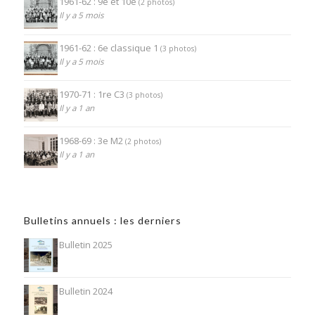
1961-62 : 9e et 10e
(2 photos)
Il y a 5 mois
1961-62 : 6e classique 1
(3 photos)
Il y a 5 mois
1970-71 : 1re C3
(3 photos)
Il y a 1 an
1968-69 : 3e M2
(2 photos)
Il y a 1 an
Bulletins annuels : les derniers
Bulletin 2025
Bulletin 2024