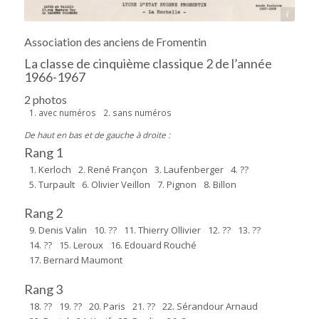
Source : Christian Prévost
Association des anciens de Fromentin
La classe de cinquième classique 2 de l’année
1966-1967
2 photos
1. avec numéros
2. sans numéros
De haut en bas et de gauche à droite :
Rang 1
1. Kerloch
2. René Françon
3. Laufenberger
4. ??
5. Turpault
6. Olivier Veillon
7. Pignon
8. Billon
Rang 2
9. Denis Valin
10. ??
11. Thierry Ollivier
12. ??
13. ??
14. ??
15. Leroux
16. Edouard Rouché
17. Bernard Maumont
Rang 3
18. ??
19. ??
20. Paris
21. ??
22. Sérandour Arnaud