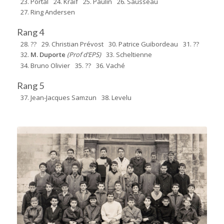
23. Portal
24. Kraif
25. Paulin
26. Sausseau
27. Ring Andersen
Rang 4
28. ??
29. Christian Prévost
30. Patrice Guibordeau
31. ??
32.
M. Duporte
(Prof d’EPS)
33. Scheltienne
34. Bruno Olivier
35. ??
36. Vaché
Rang 5
37. Jean-Jacques Samzun
38. Levelu