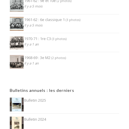
1961-62 : 9e et 10e
(2 photos)
Il y a 5 mois
1961-62 : 6e classique 1
(3 photos)
Il y a 5 mois
1970-71 : 1re C3
(3 photos)
Il y a 1 an
1968-69 : 3e M2
(2 photos)
Il y a 1 an
Bulletins annuels : les derniers
Bulletin 2025
Bulletin 2024