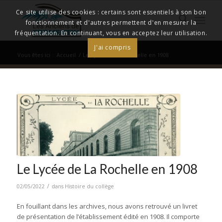
Ce site utilise des cookies : certains sont essentiels à son bon
fonctionnement et d'autres permettent d'en mesurer la
fréquentation. En continuant, vous en acceptez leur utilisation.
J'ai compris
Vous êtes ici :
Accueil
/
Le Lycée de La Rochelle en 1908
Le Lycée de La Rochelle en 1908
/
02/05/2022
dans
Histoire du collège
En fouillant dans les archives, nous avons retrouvé un livret
de présentation de l’établissement édité en 1908. Il comporte