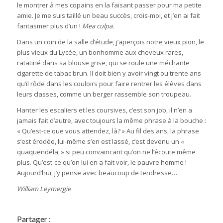
le montrer à mes copains en la faisant passer pour ma petite
amie. Je me suis taillé un beau succès, crois-moi, et j’en ai fait
fantasmer plus d’un !
Mea culpa.
Dans un coin de la salle d’étude, j’aperçois notre vieux pion, le
plus vieux du Lycée, un bonhomme aux cheveux rares,
ratatiné dans sa blouse grise, qui se roule une méchante
cigarette de tabac brun. Il doit bien y avoir vingt ou trente ans
qu’il rôde dans les couloirs pour faire rentrer les élèves dans
leurs classes, comme un berger rassemble son troupeau.
Hanter les escaliers et les coursives, c’est son job, il n’en a
jamais fait d’autre, avec toujours la même phrase à la bouche :
« Qu’est-ce que vous attendez, là? » Au fil des ans, la phrase
s’est érodée, lui-même s’en est lassé, c’est devenu un «
quaquendéla, » si peu convaincant qu’on ne l’écoute même
plus. Qu’est-ce qu’on lui en a fait voir, le pauvre homme !
Aujourd’hui, j’y pense avec beaucoup de tendresse…
William Leymergie
Partager :