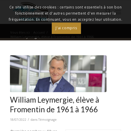
Ce site utilise des cookies : certains sont essentiels à son bon
fonctionnement et d'autres permettent d'en mesurer la
fréquentation. En continuant, vous en acceptez leur utilisation.
J'ai compris
Vous êtes ici :
Accueil
/
William Leymergie, élève à Fromentin de 1961 à 1966
William Leymergie, élève à
Fromentin de 1961 à 1966
/
18/07/2022
dans
Témoignage