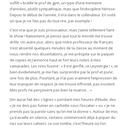
suffit! » braille le prof de gym, un type d’une trentaine
d’années, plutôt sympathique, mais que l’indiscipline hérisse.
Depuis le début de l’année, il m’a dans le collimateur. En voilà
un que je ne fais pas du tout rire, par exemple !
C’est vrai que je suis provocateur, mais j’aime tellement faire
le show ! Naïvement, je pense que tout le monde me trouve
drôle. Un autre jour, alors que notre professeur de français
s’est absenté quelques minutes de la classe au moment de
nous rendre nos dissertations, je me précipite sur le paquet
de copies et j’annonce haut et fort leurs notes à mes
camarades. Les rires fusent : « Il est gonflé, ce Leymergie ! », et
bien évidemment, je me fais surprendre par le prof et punir,
une fois de plus. Pourtant, je n’ai pas vraiment l’impression de
leur manquer de respect. Je me trouve effronté, pas insolent.
Mes profs ne perçoivent pas bien la nuance… »
J’en aurai fait des « lignes » pendant mes heures d’étude, des
« Je ne dois pas fumer en cachette sous l’escalier » ou « Je ne
prends pas la parole sans qu’on me la donne ». Autour de moi,
ça travaille en silence, certains commencent déjà à piquer du
nez sur leurs cahiers. Le soir tombe, c’est l’heure où l’on