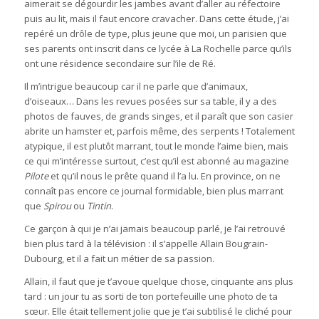
aimerait se dégourdir les jambes avant d’aller au réfectoire
puis au lit, mais il faut encore cravacher. Dans cette étude, j’ai
repéré un drôle de type, plus jeune que moi, un parisien que
ses parents ont inscrit dans ce lycée à La Rochelle parce qu’ils
ont une résidence secondaire sur l’ile de Ré.
Il m’intrigue beaucoup car il ne parle que d’animaux,
d’oiseaux… Dans les revues posées sur sa table, il y a des
photos de fauves, de grands singes, et il paraît que son casier
abrite un hamster et, parfois même, des serpents ! Totalement
atypique, il est plutôt marrant, tout le monde l’aime bien, mais
ce qui m’intéresse surtout, c’est qu’il est abonné au magazine
Pilote
et qu’il nous le prête quand il l’a lu. En province, on ne
connaît pas encore ce journal formidable, bien plus marrant
que
Spirou
ou
Tintin
.
Ce garçon à qui je n’ai jamais beaucoup parlé, je l’ai retrouvé
bien plus tard à la télévision : il s’appelle Allain Bougrain-
Dubourg, et il a fait un métier de sa passion.
Allain, il faut que je t’avoue quelque chose, cinquante ans plus
tard : un jour tu as sorti de ton portefeuille une photo de ta
sœur. Elle était tellement jolie que je t’ai subtilisé le cliché pour