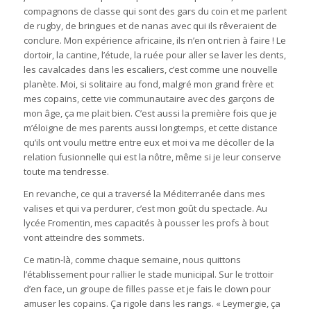
compagnons de classe qui sont des gars du coin et me parlent
de rugby, de bringues et de nanas avec qui ils rêveraient de
conclure. Mon expérience africaine, ils n’en ont rien à faire ! Le
dortoir, la cantine, l’étude, la ruée pour aller se laver les dents,
les cavalcades dans les escaliers, c’est comme une nouvelle
planète. Moi, si solitaire au fond, malgré mon grand frère et
mes copains, cette vie communautaire avec des garçons de
mon âge, ça me plait bien. C’est aussi la première fois que je
m’éloigne de mes parents aussi longtemps, et cette distance
qu’ils ont voulu mettre entre eux et moi va me décoller de la
relation fusionnelle qui est la nôtre, même si je leur conserve
toute ma tendresse.
En revanche, ce qui a traversé la Méditerranée dans mes
valises et qui va perdurer, c’est mon goût du spectacle. Au
lycée Fromentin, mes capacités à pousser les profs à bout
vont atteindre des sommets.
Ce matin-là, comme chaque semaine, nous quittons
l’établissement pour rallier le stade municipal. Sur le trottoir
d’en face, un groupe de filles passe et je fais le clown pour
amuser les copains. Ça rigole dans les rangs. « Leymergie, ça