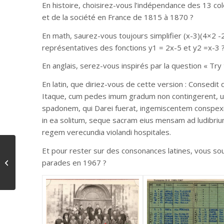
En histoire, choisirez-vous l’indépendance des 13 co
et de la société en France de 1815 à 1870 ?
En math, saurez-vous toujours simplifier (x-3)(4×2 -25
représentatives des fonctions y1 = 2x-5 et y2 =x-3 
En anglais, serez-vous inspirés par la question « Try
En latin, que diriez-vous de cette version : Consedit 
Itaque, cum pedes imum gradum non contingerent, un
spadonem, qui Darei fuerat, ingemiscentem conspexiss
in ea solitum, seque sacram eius mensam ad ludibriu
regem verecundia violandi hospitales.
Cérémonie
Et pour rester sur des consonances latines, vous so
républicaine de remise
parades en 1967 ?
des diplômes
nationaux du brevet
2021