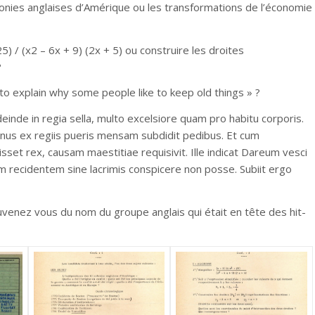
lonies anglaises d’Amérique ou les transformations de l’économie
) / (x2 – 6x + 9) (2x + 5) ou construire les droites
?
 to explain why some people like to keep old things » ?
deinde in regia sella, multo excelsiore quam pro habitu corporis.
us ex regiis pueris mensam subdidit pedibus. Et cum
et rex, causam maestitiae requisivit. Ille indicat Dareum vesci
m recidentem sine lacrimis conspicere non posse. Subiit ergo
uvenez vous du nom du groupe anglais qui était en tête des hit-