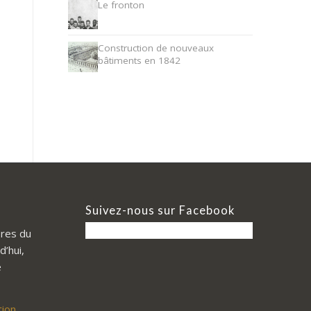
Le fronton
Construction de nouveaux
bâtiments en 1842
Suivez-nous sur Facebook
res du
d’hui,
e
tion