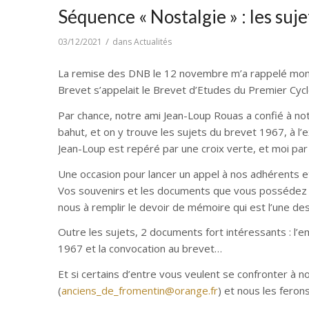
Séquence « Nostalgie » : les suj
/
03/12/2021
dans
Actualités
La remise des DNB le 12 novembre m’a rappelé mon 
Brevet s’appelait le Brevet d’Etudes du Premier Cycl
Par chance, notre ami Jean-Loup Rouas a confié à no
bahut, et on y trouve les sujets du brevet 1967, à l
Jean-Loup est repéré par une croix verte, et moi par 
Une occasion pour lancer un appel à nos adhérents et
Vos souvenirs et les documents que vous possédez to
nous à remplir le devoir de mémoire qui est l’une des
Outre les sujets, 2 documents fort intéressants : l’
1967 et la convocation au brevet…
Et si certains d’entre vous veulent se confronter à 
(
anciens_de_fromentin@orange.fr
) et nous les feron