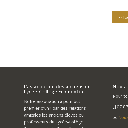
Tou
L’association des anciens du
Nous 
Lycée-Collège Fromentin
Pour to
Notre association a pour but
07 87
premier d’unir par des relations
amicales les anciens élèves ou
Nous
professeurs du Lycée-Collège