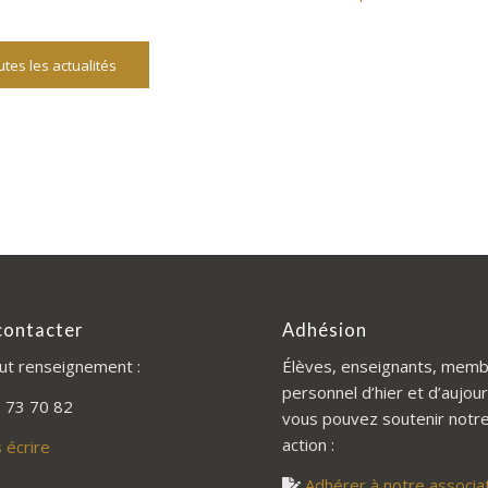
tes les actualités
contacter
Adhésion
ut renseignement :
Élèves, enseignants, memb
personnel d’hier et d’aujour
 73 70 82
vous pouvez soutenir notr
action :
 écrire
Adhérer à notre associa