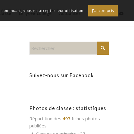
continuant, vous en acceptez leur utilisation.
J'ai compris
classe
Le lycée-collège
Actualités
Suivez-nous sur Facebook
Photos de classe : statistiques
Répartition des
497
fiches photos
publiées:
1. Classes de primaire : 27