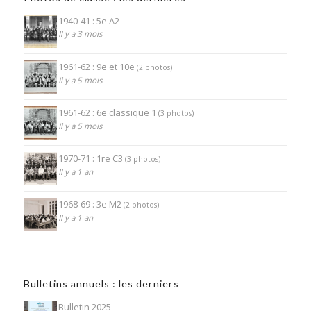
1940-41 : 5e A2
Il y a 3 mois
1961-62 : 9e et 10e
(2 photos)
Il y a 5 mois
1961-62 : 6e classique 1
(3 photos)
Il y a 5 mois
1970-71 : 1re C3
(3 photos)
Il y a 1 an
1968-69 : 3e M2
(2 photos)
Il y a 1 an
Bulletins annuels : les derniers
Bulletin 2025