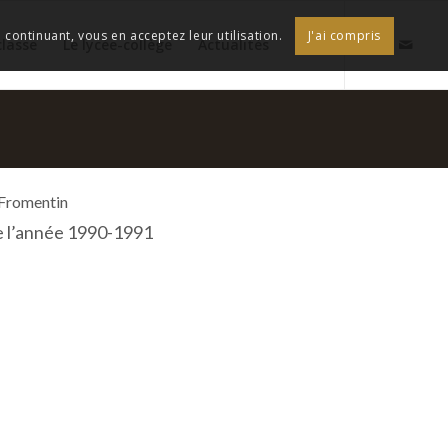
continuant, vous en acceptez leur utilisation.
J'ai compris
classe
Le lycée-collège
Actualités
 Fromentin
e l’année 1990-1991