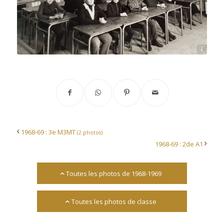
Archives départementales 17
1968-69 : 3e M3MT
(2 photos)
1968-69 : 2de A1
Toutes les photos de 1968-1969
Toutes les photos de classe