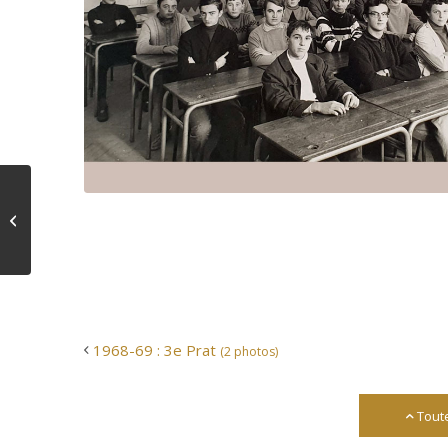
1968-69 : 3e Prat
(2
photos)
1968-69 : 3e Prat
(2 photos)
Tout