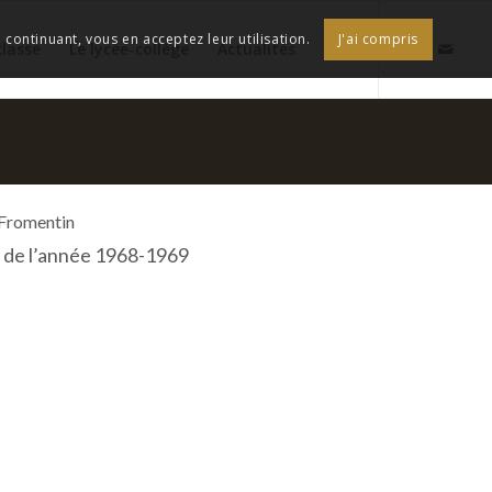
continuant, vous en acceptez leur utilisation.
J'ai compris
classe
Le lycée-collège
Actualités
 Fromentin
 de l’année 1968-1969