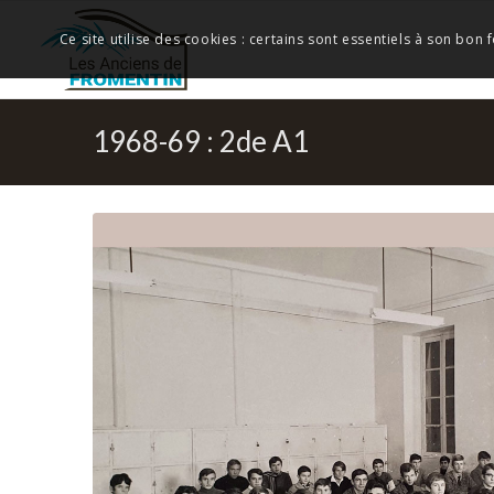
Ce site utilise des cookies : certains sont essentiels à son bon
1968-69 : 2de A1