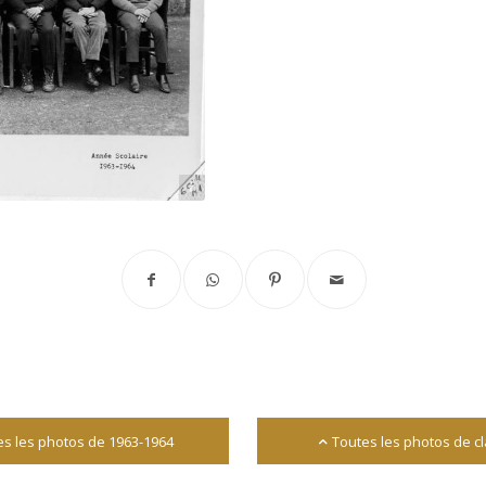
Source : Jean-Loup Rouas
es les photos de 1963-1964
Toutes les photos de c