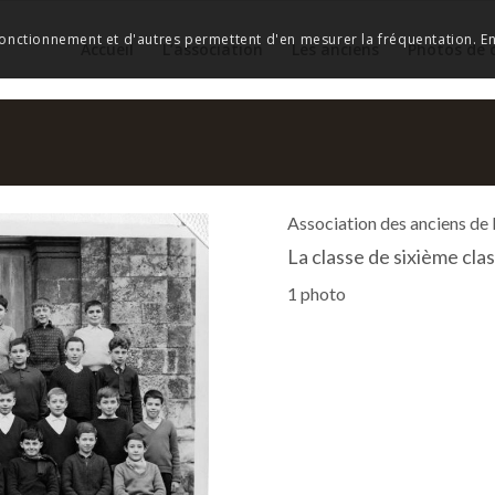
 fonctionnement et d'autres permettent d'en mesurer la fréquentation. En 
Accueil
L’association
Les anciens
Photos de 
Association des anciens de
La classe de sixième cla
1 photo