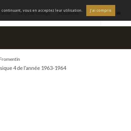
continuant, vous en acceptez leur utilisation.
J'ai compris
classe
Le lycée-collège
Actualités
 Fromentin
ssique 4 de l'année 1963-1964