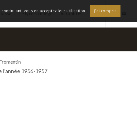
continuant, vous en acceptez leur utilisation.
J'ai compris
classe
Le lycée-collège
Actualités
 Fromentin
de l’année 1956-1957