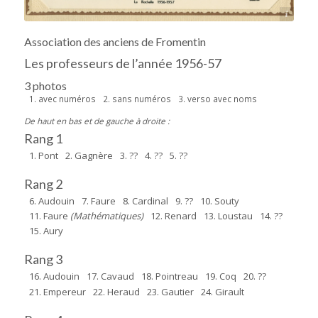
Source : Henri-Jean Resca
Association des anciens de Fromentin
Les professeurs de l’année 1956-57
3 photos
1. avec numéros
2. sans numéros
3. verso avec noms
De haut en bas et de gauche à droite :
Rang 1
1. Pont
2. Gagnère
3. ??
4. ??
5. ??
Rang 2
6. Audouin
7. Faure
8. Cardinal
9. ??
10. Souty
11. Faure
(Mathématiques)
12. Renard
13. Loustau
14. ??
15. Aury
Rang 3
16. Audouin
17. Cavaud
18. Pointreau
19. Coq
20. ??
21. Empereur
22. Heraud
23. Gautier
24. Girault