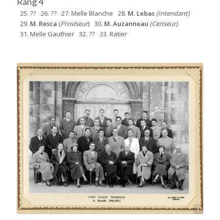
Rang 4
25. ??
26. ??
27. Melle Blanche
28.
M. Lebas
(Intendant)
29.
M. Resca
(
Proviseur
)
30.
M. Auzanneau
(Censeur)
31. Melle Gauthier
32. ??
33. Ratier
Source : Henri-Jean Resca