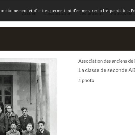
 fonctionnement et d'autres permettent d'en mesurer la fréquentation. En 
Accueil
L’association
Les anciens
Photos de 
Association des anciens de
La classe de seconde A
1 photo