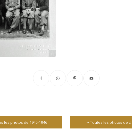
Archives départementales 17
es les photos de 1945-1946
Toutes les photos de c