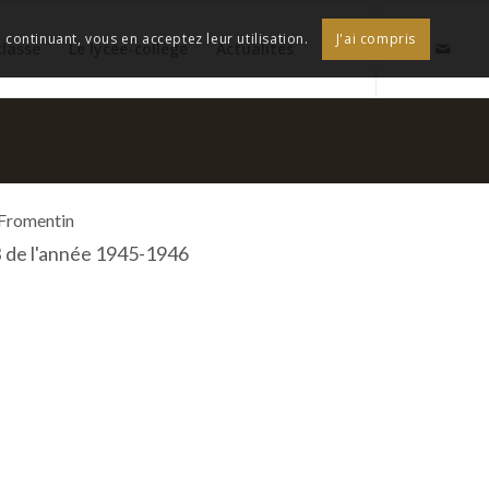
continuant, vous en acceptez leur utilisation.
J'ai compris
classe
Le lycée-collège
Actualités
 Fromentin
B de l'année 1945-1946